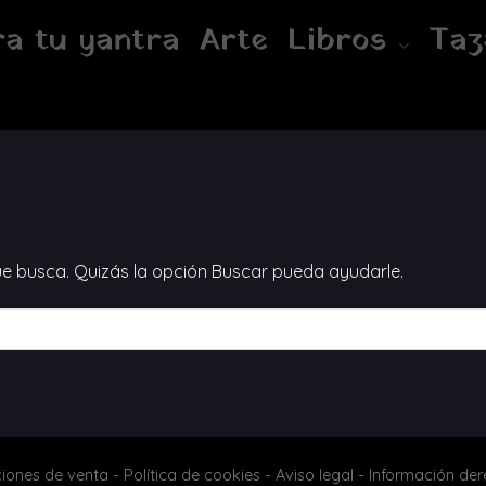
a tu yantra
Arte
Libros
Taz
e busca. Quizás la opción Buscar pueda ayudarle.
iones de venta
-
Política de cookies
-
Aviso legal
-
Información der