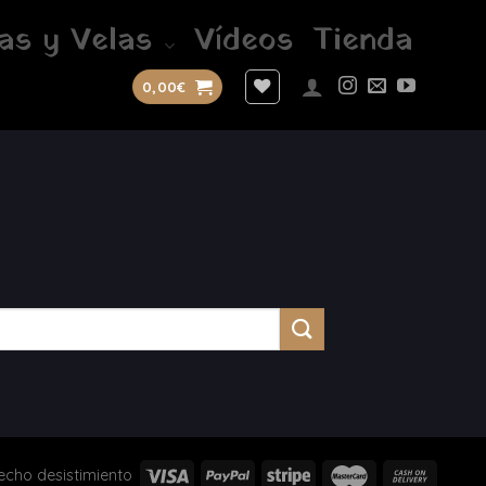
as y Velas
Vídeos
Tienda
0,00
€
echo desistimiento