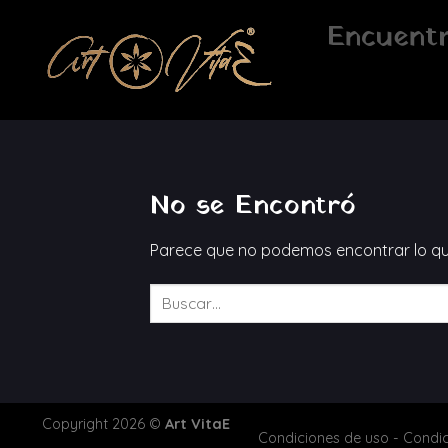
Saltar
Encuentr
al
contenido
No se Encontró
Parece que no podemos encontrar lo qu
Copyright 2026 ©
Art VitaE
Condiciones de uso
-
Condic