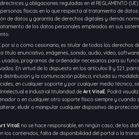
 directrices y obligaciones reguladas en el REGLAMENTO 
s personas físicas en lo que respecta al tratamiento de datos 
ión de datos y garantía de derechos digitales y demás norm
ratamiento de los datos personales empleados en sus sistem
ento.
E
por sí o como cesionaria, es titular de todos los derechos d
 título enunciativo, imágenes, sonido, audio, vídeo, softwa
es usados, programas de ordenador necesarios para su funcio
ados. En virtud de lo dispuesto en los artículos 8 y 32.1, pár
distribución y la comunicación pública, incluida su modalida
iales, en cualquier soporte y por cualquier medio técnico, si
electual e Industrial titularidad de
Art VitaE
. Podrá visuali
enador o en cualquier otro soporte físico siempre y cuando 
lterar, eludir o manipular cualquier dispositivo de protecció
Art VitaE
no se hace responsable, en ningún caso, de los dañ
en los contenidos, falta de disponibilidad del portal o la tran