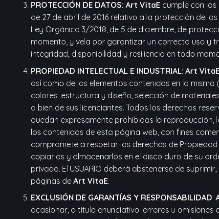
PROTECCIÓN DE DATOS:
Art VitaE
cumple con las
de 27 de abril de 2016 relativo a la protección de la
Ley Orgánica 3/2018, de 5 de diciembre, de protecc
momento, y vela por garantizar un correcto uso y t
integridad, disponibilidad y resiliencia en todo mom
PROPIEDAD INTELECTUAL E INDUSTRIAL
:
Art Vita
así como de los elementos contenidos en la misma (a
colores, estructura y diseño, selección de material
o bien de sus licenciantes. Todos los derechos reserv
quedan expresamente prohibidas la reproducción, la 
los contenidos de esta página web, con fines comerc
compromete a respetar los derechos de Propiedad Int
copiarlos y almacenarlos en el disco duro de su ord
privado. El USUARIO deberá abstenerse de suprimir, a
páginas de
Art VitaE
.
EXCLUSIÓN DE GARANTÍAS Y RESPONSABILIDAD
:
ocasionar, a título enunciativo: errores u omisiones 