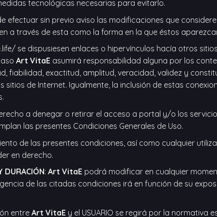
edidas tecnológicas necesarias para evitarlo.
e efectuar sin previo aviso las modificaciones que considere
ten a través de esta como la forma en la que éstos aparezca
ife/ se dispusiesen enlaces o hipervínculos hacía otros sitios
 caso
Art VitaE
asumirá responsabilidad alguna por los conten
ad, fiabilidad, exactitud, amplitud, veracidad, validez y const
 sitios de Internet. Igualmente, la inclusión de estas conexi
s.
erecho a denegar o retirar el acceso a portal y/o los servici
cumplan las presentes Condiciones Generales de Uso.
ento de las presentes condiciones, así como cualquier utiliza
der en derecho.
 Y DURACIÓN
:
Art VitaE
podrá modificar en cualquier moment
ncia de las citadas condiciones irá en función de su expos
ción entre
Art VitaE
y el USUARIO se regirá por la normativa e