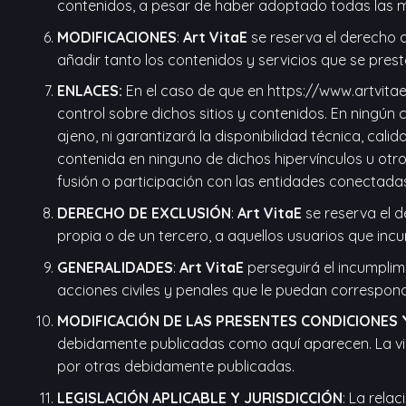
contenidos, a pesar de haber adoptado todas las m
MODIFICACIONES
:
Art VitaE
se reserva el derecho d
añadir tanto los contenidos y servicios que se pres
ENLACES:
En el caso de que en https://www.artvitae.l
control sobre dichos sitios y contenidos. En ningún
ajeno, ni garantizará la disponibilidad técnica, calid
contenida en ninguno de dichos hipervínculos u otros
fusión o participación con las entidades conectada
DERECHO DE EXCLUSIÓN
:
Art VitaE
se reserva el d
propia o de un tercero, a aquellos usuarios que in
GENERALIDADES
:
Art VitaE
perseguirá el incumplimi
acciones civiles y penales que le puedan correspon
MODIFICACIÓN DE LAS PRESENTES CONDICIONES
debidamente publicadas como aquí aparecen. La vige
por otras debidamente publicadas.
LEGISLACIÓN APLICABLE Y JURISDICCIÓN
: La rela