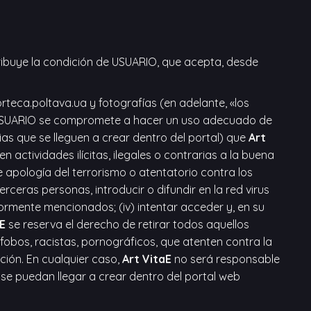
tribuye la condición de USUARIO, que acepta, desde
orteca.poltava.ua
y fotografías (en adelante, «los
El USUARIO se compromete a hacer un uso adecuado de
ias que se lleguen a crear dentro del portal) que
Art
n actividades ilícitas, ilegales o contrarias a la buena
e apología del terrorismo o atentatorio contra los
rceras personas, introducir o difundir en la red virus
ormente mencionados; (iv) intentar acceder y, en su
E
se reserva el derecho de retirar todos aquellos
fobos, racistas, pornográficos, que atenten contra la
ación. En cualquier caso,
Art VitaE
no será responsable
e se puedan llegar a crear dentro del portal web