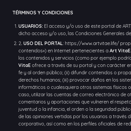
TÉRMINOS Y CONDICIONES
USUARIOS:
El acceso y/o uso de este portal de ART
dicho acceso y/o uso, las Condiciones Generales de 
2
. USO DEL PORTAL
: https://www.artvitae.life/ pr
contenidos») en Internet pertenecientes a
Art VitaE
los contenidos y servicios (como por ejemplo podrían
VitaE
ofrece a través de su portal y con carácter enun
fe y al orden público; (ii) difundir contenidos o pr
derechos humanos; (iii) provocar daños en los siste
informáticos o cualesquiera otros sistemas físicos 
caso, utilizar las cuentas de correo electrónico de 
comentarios y aportaciones que vulneren el respeto 
juventud o la infancia, el orden o la seguridad públi
de las opiniones vertidas por los usuarios a través 
corporativo, así como en los perfiles oficiales de re