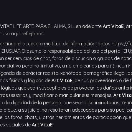
VITAE LIFE ARTE PARA EL ALMA, S.L. en adelante
Art VitaE
, a
Uso aquí reflejadas.
oporciona el acceso a multitud de información, datos
https://f
. El USUARIO asume la responsabilidad del uso del portal. 
 ser servicios de chat, foros de discusión o grupos de notic
ciativo pero no limitativo, a no emplearlos para (i) incurrir e
opaganda de carácter racista, xenófobo, pornográfico-ilegal, d
mas físicos y lógicos de
Art VitaE
, de sus proveedores o de te
o lógicos que sean susceptibles de provocar los daños anteri
otros usuarios y modificar o manipular sus mensajes.
Art Vita
a la dignidad de la persona, que sean discriminatorios, xenó
ca o que, a su juicio, no resultaran adecuados para su public
de los foros, chats, u otras herramientas de participación qu
des sociales de
Art VitaE
.