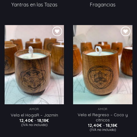
Yantras en las Tazas
Fragancias
Añadir
Añadir
a la
a la
lista
lista
de
de
deseos
deseos
AMOR
AMOR
Vela el Regreso – Coco y
Vela el HogaR – Jazmín
cítricos
Rango
12,40
€
-
18,18
€
de
Rango
(IVA no incluido)
12,40
€
-
18,18
€
precios:
de
(IVA no incluido)
desde
precios:
12,40€
desde