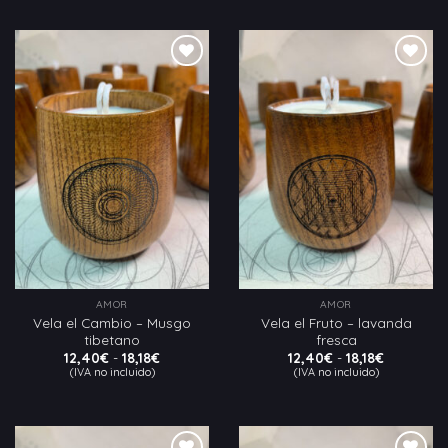
hasta
12,40€
18,18€
hasta
18,18€
Añadir
Añadir
a la
a la
lista
lista
de
de
deseos
deseos
AMOR
AMOR
Vela el Cambio – Musgo
Vela el Fruto – lavanda
tibetano
fresca
Rango
Rango
12,40
€
-
18,18
€
12,40
€
-
18,18
€
de
de
(IVA no incluido)
(IVA no incluido)
precios:
precios:
desde
desde
12,40€
12,40€
hasta
hasta
18,18€
18,18€