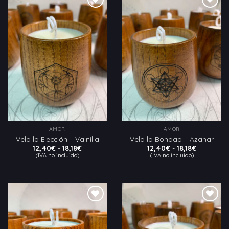
Añadir
Añadir
a la
a la
lista
lista
de
de
deseos
deseos
AMOR
AMOR
Vela la Elección – Vainilla
Vela la Bondad – Azahar
Rango
Rango
12,40
€
-
18,18
€
12,40
€
-
18,18
€
de
de
(IVA no incluido)
(IVA no incluido)
precios:
precios:
desde
desde
12,40€
12,40€
hasta
hasta
18,18€
18,18€
Añadir
Añadir