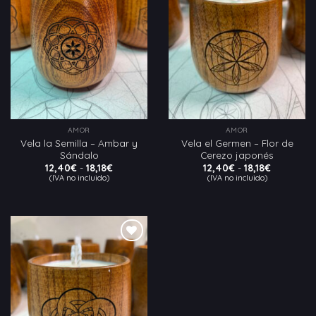
a la
a la
lista
lista
de
de
deseos
deseos
AMOR
AMOR
Vela la Semilla – Ambar y
Vela el Germen – Flor de
Sándalo
Cerezo japonés
Rango
Rango
12,40
€
-
18,18
€
12,40
€
-
18,18
€
de
de
(IVA no incluido)
(IVA no incluido)
precios:
precios:
desde
desde
12,40€
12,40€
hasta
hasta
18,18€
18,18€
Añadir
a la
lista
de
deseos