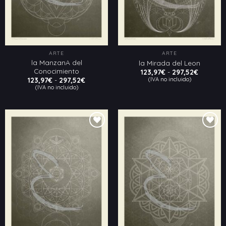
ARTE
ARTE
la ManzanA del
la Mirada del Leon
Conocimiento
Rango
123,97
€
-
297,52
€
de
Rango
(IVA no incluido)
123,97
€
-
297,52
€
precios:
de
(IVA no incluido)
desde
precios:
123,97€
desde
hasta
123,97€
297,52€
hasta
297,52€
Añadir
Añadir
a la
a la
lista
lista
de
de
deseos
deseos