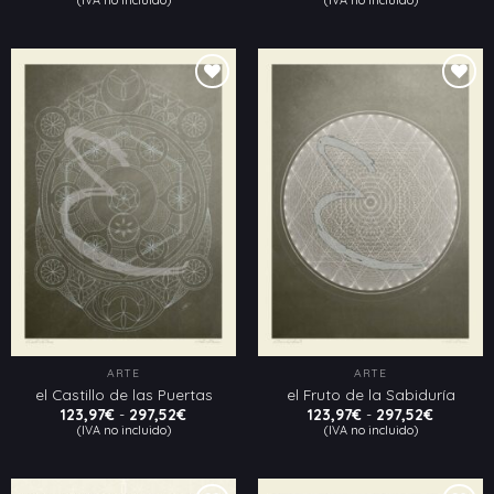
(IVA no incluido)
(IVA no incluido)
precios:
precios:
desde
desde
123,97€
123,97€
hasta
hasta
297,52€
297,52€
Añadir
Añadir
a la
a la
lista
lista
de
de
deseos
deseos
ARTE
ARTE
el Castillo de las Puertas
el Fruto de la Sabiduría
Rango
Rango
123,97
€
-
297,52
€
123,97
€
-
297,52
€
de
de
(IVA no incluido)
(IVA no incluido)
precios:
precios:
desde
desde
123,97€
123,97€
hasta
hasta