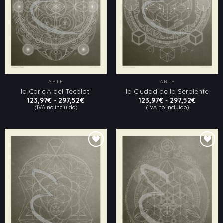
deseos
deseos
ARTE
ARTE
la CariciA del Tecolotl
la Ciudad de la Serpiente
Rango
Rango
123,97
€
-
297,52
€
123,97
€
-
297,52
€
de
de
(IVA no incluido)
(IVA no incluido)
precios:
precios:
desde
desde
123,97€
123,97€
hasta
hasta
297,52€
297,52€
Añadir
Añadir
a la
a la
lista
lista
de
de
deseos
deseos