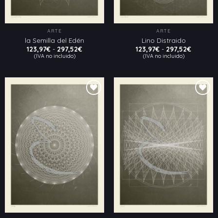
ARTE
ARTE
la Semilla del Edén
Lino Distraido
Rango
Rango
123,97
€
-
297,52
€
123,97
€
-
297,52
€
de
de
(IVA no incluido)
(IVA no incluido)
precios:
precios:
desde
desde
123,97€
123,97€
hasta
hasta
297,52€
297,52€
Añadir
Añadir
a la
a la
lista
lista
de
de
deseos
deseos