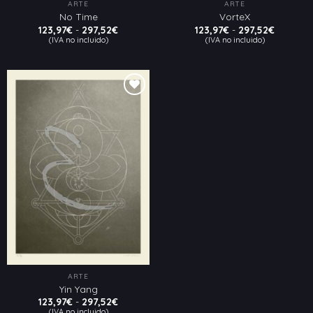
ARTE
ARTE
No Time
VorteX
Rango
Rango
123,97
€
-
297,52
€
123,97
€
-
297,52
€
de
de
(IVA no incluido)
(IVA no incluido)
precios:
precios:
desde
desde
123,97€
123,97€
hasta
hasta
297,52€
297,52€
Añadir
a la
lista
de
deseos
ARTE
Yin Yang
Rango
123,97
€
-
297,52
€
de
(IVA no incluido)