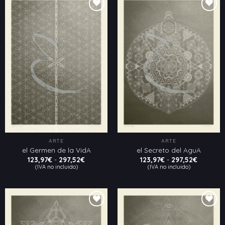
297,52€
297,52€
Añadir
Añadir
a la
a la
lista
lista
de
de
deseos
deseos
ARTE
ARTE
el Germen de la VidA
el Secreto del AguA
Rango
Rango
123,97
€
-
297,52
€
123,97
€
-
297,52
€
de
de
(IVA no incluido)
(IVA no incluido)
precios:
precios:
desde
desde
123,97€
123,97€
hasta
hasta
297,52€
297,52€