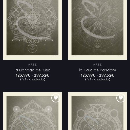
Añadir
Añadir
a la
a la
lista
lista
de
de
deseos
deseos
ARTE
ARTE
la Bondad del Oso
la Caja de PandorA
Rango
Rango
123,97
€
-
297,52
€
123,97
€
-
297,52
€
de
de
(IVA no incluido)
(IVA no incluido)
precios:
precios:
desde
desde
123,97€
123,97€
hasta
hasta
297,52€
297,52€
Añadir
Añadir
a la
a la
lista
lista
de
de