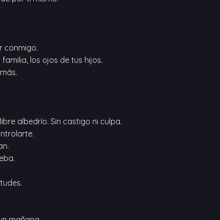
r conmigo.
milia, los ojos de tus hijos.
emás.
ibre albedrío. Sin castigo ni culpa.
ntrolarte.
an.
ueba.
rtudes.
a un mañana.