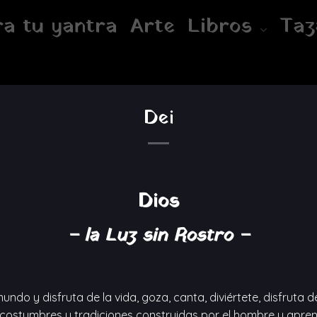
a tu yantra
Arte
Libros
Taz
Dei
Dios
– la Luz sin Rostro –
mundo y disfruta de la vida, goza, canta, diviértete, disfruta de 
 costumbres y tradiciones construidas por el hombre y apren