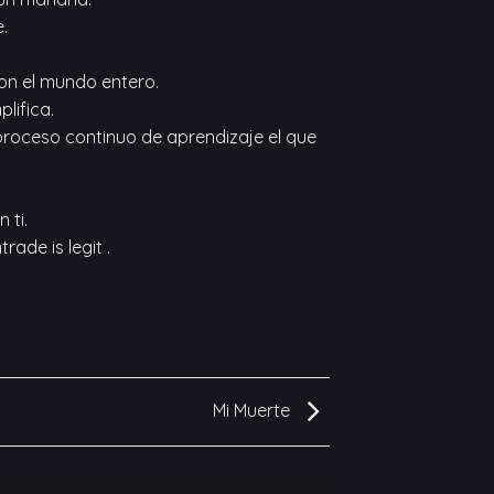
.
con el mundo entero.
lifica.
 proceso continuo de aprendizaje el que
 ti.
trade is legit
.
Mi Muerte