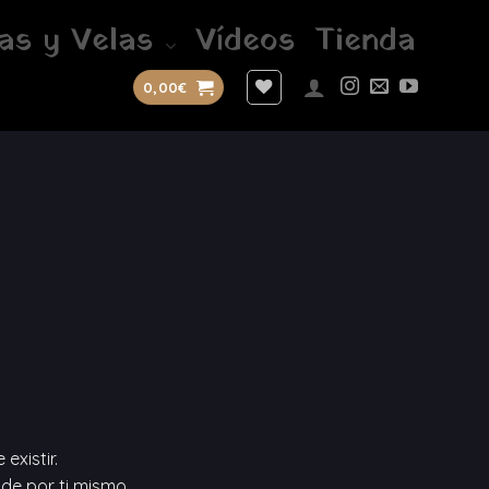
as y Velas
Vídeos
Tienda
0,00
€
existir.
de por ti mismo.