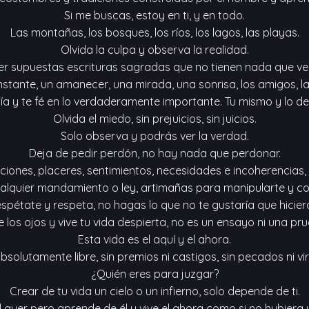
Si me buscas, estoy en ti, y en todo.
Las montañas, los bosques, los ríos, los lagos, las playas.
Olvida la culpa y observa la realidad.
eer supuestas escrituras sagradas que no tienen nada que ve
tante, un amanecer, una mirada, una sonrisa, los amigos, la fa
ía y te fé en lo verdaderamente importante. Tu mismo y lo d
Olvida el miedo, sin prejuicios, sin juicios.
Solo observa y podrás ver la verdad.
Deja de pedir perdón, no hay nada que perdonar.
taciones, placeres, sentimientos, necesidades e incoherencias, l
alquier mandamiento o ley, artimañas para manipularte y co
spétate y respeta, no hagas lo que no te gustaría que hicier
 los ojos y vive tu vida despierta, no es un ensayo ni una pr
Esta vida es el aquí y el ahora.
bsolutamente libre, sin premios ni castigos, sin pecados ni vi
¿Quién eres para juzgar?
Crear de tu vida un cielo o un infierno, solo depende de ti.
l ayer pero aprende de él y vive el ahora como si no hubier