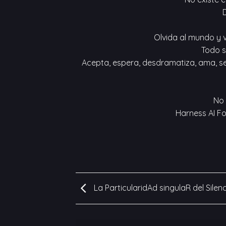
Olvida al mundo y v
Todo s
Acepta, espera, desdramatiza, ama, se 
No 
Harness AI F
La ParticularidAd singulaR del Silen