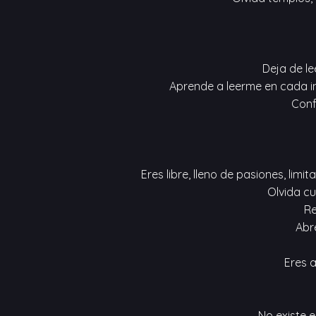
Deja de l
Aprende a leerme en cada ins
Conf
Eres libre, lleno de pasiones, limi
Olvida cu
Re
Abre
Eres a
No existe e