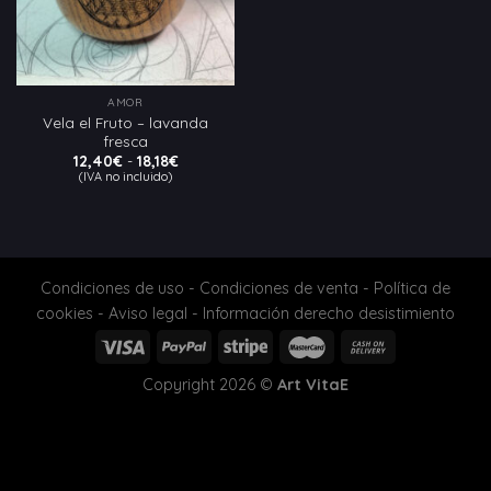
AMOR
Vela el Fruto – lavanda
fresca
Rango
12,40
€
-
18,18
€
de
(IVA no incluido)
precios:
desde
12,40€
hasta
18,18€
Condiciones de uso
-
Condiciones de venta
-
Política de
cookies
-
Aviso legal
-
Información derecho desistimiento
Copyright 2026 ©
Art VitaE