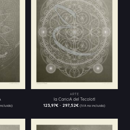
a la
a la
lista
lista
de
de
deseos
deseos
ARTE
A
la CariciA del Tecolotl
Rango
123,97
€
-
297,52
€
incluido)
(IVA no incluido)
de
:
precios:
desde
€
123,97€
hasta
€
297,52€