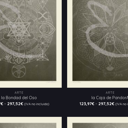
a la
lista
de
deseos
ARTE
ARTE
la Bondad del Oso
la Caja de Pandor
Rango
Rango
7
€
-
297,52
€
123,97
€
-
297,52
€
(IVA no incluido)
(IVA no 
de
de
precios:
precios
desde
desde
123,97€
123,97
hasta
hasta
297,52€
297,52