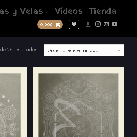
as y Velas
Vídeos
Tienda
0,00
€
de 26 resultados
Añadir
Añadir
a la
a la
lista
lista
de
de
deseos
deseos