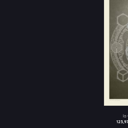
la
123,9