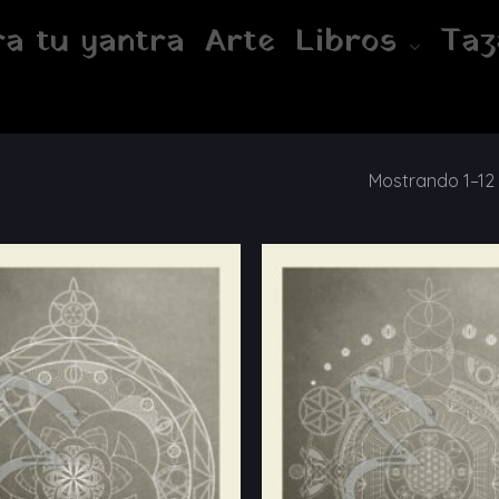
a tu yantra
Arte
Libros
Taz
Mostrando 1–12 
Añadir
a la
lista
de
deseos