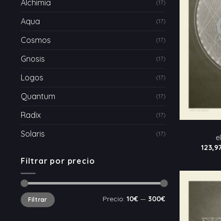
Alchimia
(17)
Aqua
(17)
Cosmos
(17)
Gnosis
(17)
Logos
(17)
Quantum
(17)
Radix
(17)
Solaris
(17)
e
123,9
Filtrar por precio
Precio
Precio
Precio:
10€
—
300€
Filtrar
mínimo
máximo