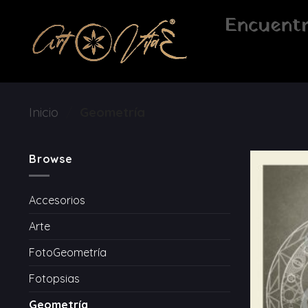
Saltar
Encuentr
al
contenido
Inicio
/
Geometría
Browse
Accesorios
Arte
FotoGeometría
Fotopsias
Geometría