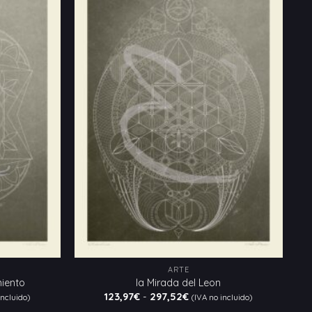
Añadir
Añadir
a la
a la
lista
lista
de
de
deseos
deseos
ARTE
iento
la Mirada del Leon
Rango
123,97
€
-
297,52
€
incluido)
(IVA no incluido)
de