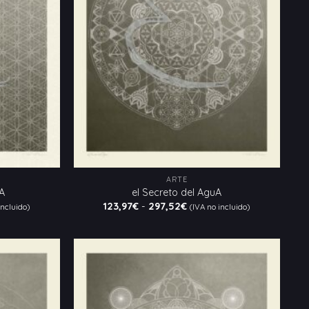
ARTE
dA
el Secreto del AguA
Rango
123,97
€
-
297,52
€
incluido)
(IVA no incluido)
de
:
precios:
desde
€
123,97€
hasta
€
297,52€
Añadir
Añadir