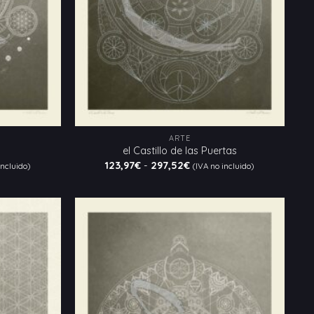
ARTE
el Castillo de las Puertas
Rango
123,97
€
-
297,52
€
incluido)
(IVA no incluido)
de
:
precios:
desde
€
123,97€
hasta
€
297,52€
Añadir
Añadir
a la
a la
lista
lista
de
de
deseos
deseos