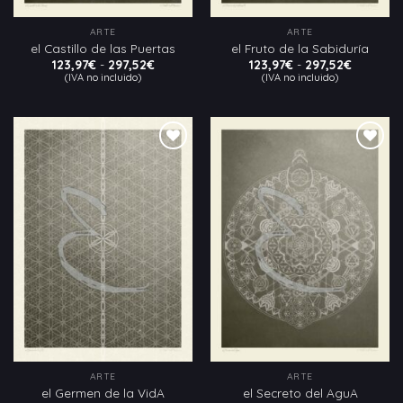
ARTE
ARTE
el Castillo de las Puertas
el Fruto de la Sabiduría
Rango
Rango
123,97
€
-
297,52
€
123,97
€
-
297,52
€
de
de
(IVA no incluido)
(IVA no incluido)
precios:
precios:
desde
desde
123,97€
123,97€
hasta
hasta
297,52€
297,52€
Añadir
Añadir
a la
a la
lista
lista
de
de
deseos
deseos
ARTE
ARTE
el Germen de la VidA
el Secreto del AguA