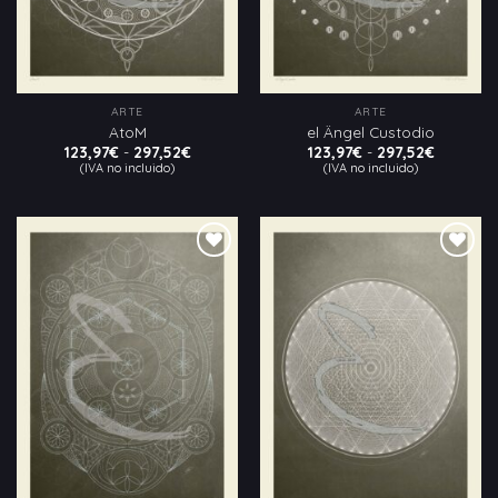
ARTE
ARTE
AtoM
el Ängel Custodio
Rango
Rango
123,97
€
-
297,52
€
123,97
€
-
297,52
€
de
de
(IVA no incluido)
(IVA no incluido)
precios:
precios:
desde
desde
123,97€
123,97€
hasta
hasta
297,52€
297,52€
Añadir
Añadir
a la
a la
lista
lista
de
de
deseos
deseos