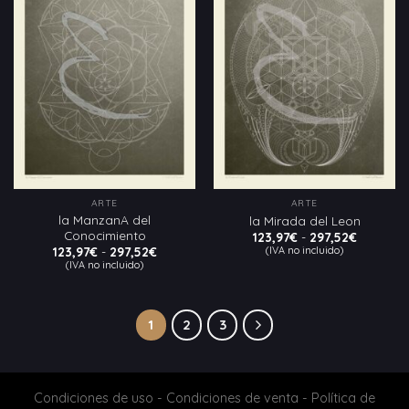
Añadir
Añadir
a la
a la
lista
lista
de
de
deseos
deseos
ARTE
ARTE
la ManzanA del
la Mirada del Leon
Conocimiento
Rango
123,97
€
-
297,52
€
de
Rango
(IVA no incluido)
123,97
€
-
297,52
€
precios:
de
(IVA no incluido)
desde
precios:
123,97€
desde
hasta
123,97€
297,52€
hasta
297,52€
1
2
3
Condiciones de uso
-
Condiciones de venta
-
Política de