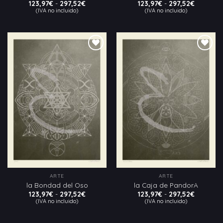
Rango
Rango
123,97
€
-
297,52
€
123,97
€
-
297,52
€
de
de
(IVA no incluido)
(IVA no incluido)
precios:
precios:
desde
desde
123,97€
123,97€
hasta
hasta
297,52€
297,52€
Añadir
Añadir
a la
a la
lista
lista
de
de
deseos
deseos
ARTE
ARTE
la Bondad del Oso
la Caja de PandorA
Rango
Rango
123,97
€
-
297,52
€
123,97
€
-
297,52
€
de
de
(IVA no incluido)
(IVA no incluido)
precios:
precios:
desde
desde
123,97€
123,97€