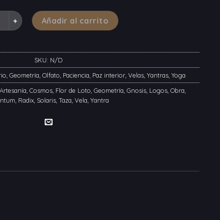
toM - Flor de Loto cantidad
Añadir al carrito
SKU:
N/D
rio
,
Geometría
,
Olfato
,
Paciencia
,
Paz interior
,
Velas
,
Yantras
,
Yoga
Artesanía
,
Cosmos
,
Flor de Loto
,
Geometría
,
Gnosis
,
Logos
,
Obra
,
ntum
,
Radix
,
Solaris
,
Taza
,
Vela
,
Yantra