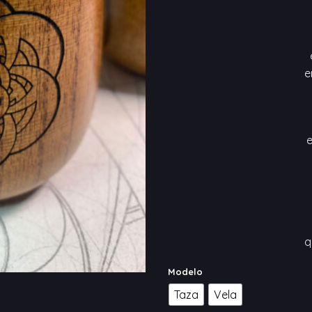
e
e
q
Modelo
Taza
Vela