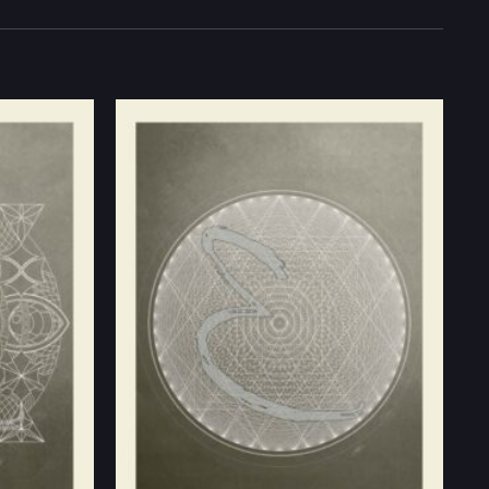
Añadir
Añadir
a la
a la
lista
lista
de
de
deseos
deseos