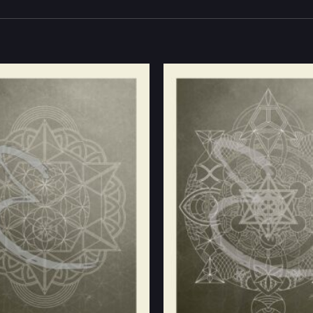
Añadir
a la
lista
de
deseos