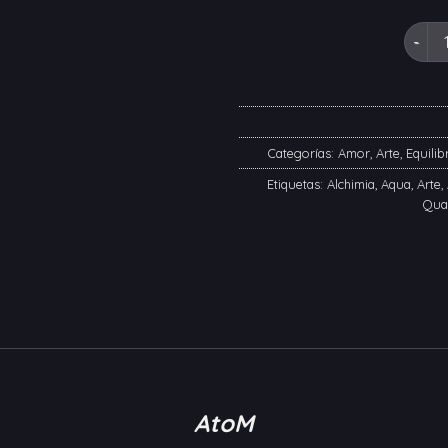
Vela A
Categorías:
Amor
,
Arte
,
Equilib
Etiquetas:
Alchimia
,
Aqua
,
Arte
,
Qua
AtoM