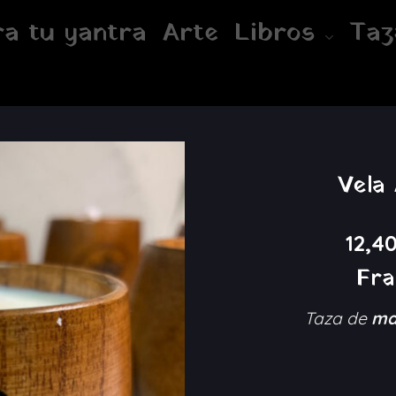
a tu yantra
Arte
Libros
Taz
Vela
Añadir
12,4
a la
lista de
Fra
deseos
Taza de
ma