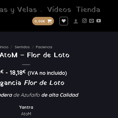
as y Velas
Vídeos
Tienda
0,00
€
Inicio
/
Sentidos
/
Paciencia
 AtoM – Flor de Loto
Rango
0
€
-
18,18
€
(IVA no incluido)
de
gancia
Flor de Loto
precios:
desde
dera
de Azufaifo
de alta Calidad
12,40€
hasta
Yantra
18,18€
AtoM