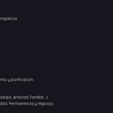
 fragancia
.
ento y purificación.
areja, amistad, familiar…).
idad. Permanencia y regocijo.