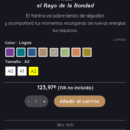
precios:
el Rayo de la Bondad
desde
123,97€
El Yantra va sobre lienzo de algodón
hasta
y acompañará tus momentos recargando de nuevas energías
297,52€
tus espacios.
LIMPIAR
: Logos
Color
: A2
Tamaño
A0
A1
A2
123,97
€
(IVA no incluido)
AtoM cantidad
Añadir al carrito
SKU:
N/D