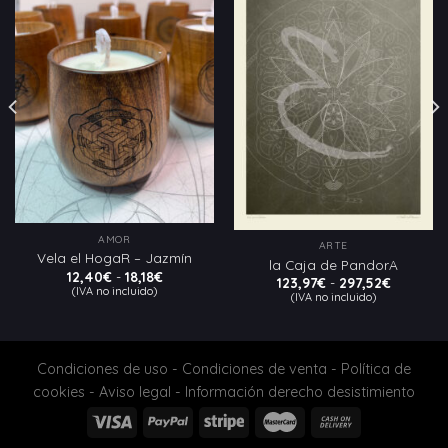
Añadir
Añadir
a la
a la
lista
lista
de
de
deseos
deseos
AMOR
ARTE
Vela el HogaR – Jazmín
la Caja de PandorA
Rango
12,40
€
-
18,18
€
Rango
123,97
€
-
297,52
€
de
(IVA no incluido)
de
(IVA no incluido)
precios:
precios:
desde
desde
12,40€
123,97€
hasta
hasta
18,18€
297,52€
Condiciones de uso
-
Condiciones de venta
-
Política de
cookies
-
Aviso legal
-
Información derecho desistimiento