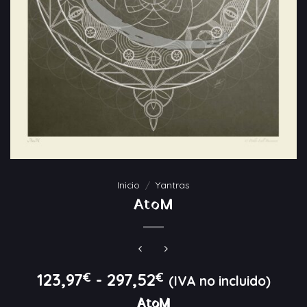
Inicio
/
Yantras
AtoM
Rango
123,97
€
-
297,52
€
(IVA no incluido)
de
AtoM