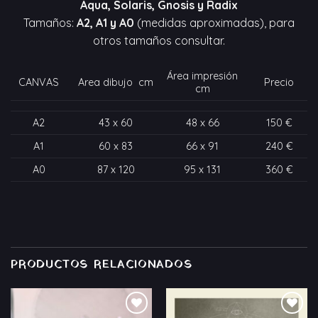
Aqua, Solaris, Gnosis y Radix
Tamaños:
A2, A1 y A0
(medidas aproximadas), para
otros tamaños consultar.
Área impresión
CANVAS
Area dibujo cm
Precio
cm
A2
43 x 60
48 x 66
150 €
A1
60 x 83
66 x 91
240 €
A0
87 x 120
95 x 131
360 €
PRODUCTOS RELACIONADOS