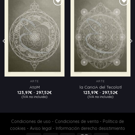
Añadir
Añadir
a la
a la
lista
lista
de
de
deseos
deseos
ARTE
ARTE
AtoM
la CariciA del Tecolotl
Rango
Rango
123,97
€
-
297,52
€
123,97
€
-
297,52
€
de
de
(IVA no incluido)
(IVA no incluido)
:
precios:
precios:
desde
desde
123,97€
123,97€
hasta
hasta
€
297,52€
297,52€
Condiciones de uso
-
Condiciones de venta
-
Política de
cookies
-
Aviso legal
-
Información derecho desistimiento