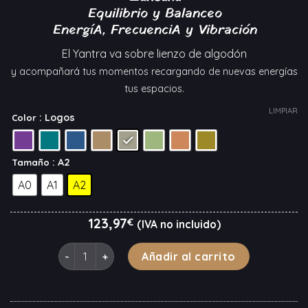
precios:
Equilibrio y Balanceo
desde
EnergíA, FrecuenciA y Vibración
123,97€
hasta
El Yantra va sobre lienzo de algodón
297,52€
y acompañará tus momentos recargando de nuevas energías
tus espacios.
LIMPIAR
: Logos
Color
: A2
Tamaño
A0
A1
A2
123,97
€
(IVA no incluido)
la ManzanA del Conocimiento cantidad
Añadir al carrito