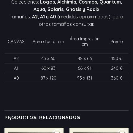
Colecciones:
Logos, Alchimia, Cosmos, Quantum,
Aqua, Solaris, Gnosis y Radix
Tamaños:
A2, A1 y A0
(medidas aproximadas), para
otros tamaños consultar.
Área impresión
CANVAS
Area dibujo cm
Precio
cm
A2
43 x 60
48 x 66
150 €
A1
60 x 83
66 x 91
240 €
A0
87 x 120
95 x 131
360 €
PRODUCTOS RELACIONADOS