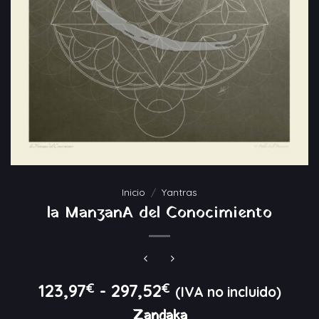
Inicio
/
Yantras
la ManzanA del Conocimiento
Rango
123,97
€
-
297,52
€
(IVA no incluido)
de
Zandaka