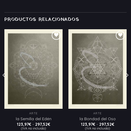
PRODUCTOS RELACIONADOS
Añadir
Añadir
a la
a la
lista
lista
de
de
deseos
deseos
ARTE
ARTE
la Semilla del Edén
la Bondad del Oso
Rango
Rango
123,97
€
-
297,52
€
123,97
€
-
297,52
€
de
de
(IVA no incluido)
(IVA no incluido)