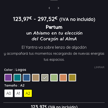
Rango
123,97
€
-
297,52
€
(IVA no incluido)
de
Partum
precios:
un Abismo en tu elección
desde
del Corazón al AlmA
123,97€
hasta
El Yantra va sobre lienzo de algodón
297,52€
y acompañará tus momentos recargando de nuevas energías
tus espacios.
LIMPIAR
: Logos
Color
: A2
Tamaño
A0
A1
A2
123,97
€
(IVA no incluido)