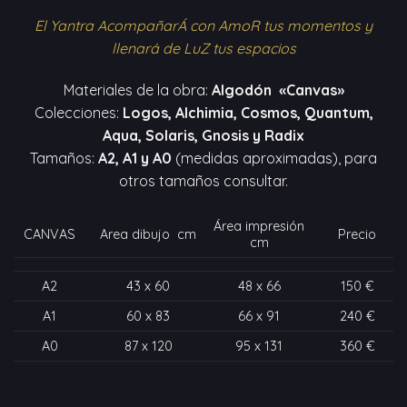
El Yantra AcompañarÁ con AmoR tus momentos y
llenará de LuZ tus espacios
Materiales de la obra:
Algodón «Canvas»
Colecciones:
Logos, Alchimia, Cosmos, Quantum,
Aqua, Solaris, Gnosis y Radix
Tamaños:
A2, A1 y A0
(medidas aproximadas), para
otros tamaños consultar.
Área impresión
CANVAS
Area dibujo cm
Precio
cm
A2
43 x 60
48 x 66
150 €
A1
60 x 83
66 x 91
240 €
A0
87 x 120
95 x 131
360 €