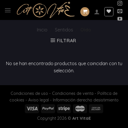
Saltar
al
contenido
Inicio
/
Sentidos
/
Oido
FILTRAR
No se han encontrado productos que coincidan con tu
selección.
Condiciones de uso
-
Condiciones de venta
-
Política de
cookies
-
Aviso legal
-
Información derecho desistimiento
Copyright 2026 ©
Art VitaE