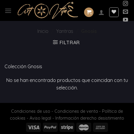
Saltar
al
contenido
Inicio
/
Yantras
/
Gnosis
FILTRAR
Colección Gnosis
No se han encontrado productos que coincidan con tu
selección.
Condiciones de uso
-
Condiciones de venta
-
Política de
cookies
-
Aviso legal
-
Información derecho desistimiento