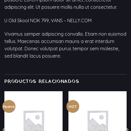
adipiscing elit. Ut posuere mollis nulla ut consectetur.
U Old Skool NOK 799, VANS – NELLY.COM
Vivamus semper adipiscing convallis. Etiam non euismod
tellus. Maecenas accumsan mauris a erat interdum
volutpat. Donec volutpat purus tempor sem molestie,
sed blandit lacus posuere.
PRODUCTOS RELACIONADOS
Nuevo
HOT
Añadir
Añadir
a la
a la
lista
lista
de
de