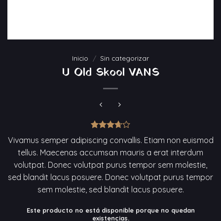
Inicio
/
Sin categorizar
U Old Skool VANS
Valorado
3
Vivamus semper adipiscing convallis. Etiam non euismod
con
3.67
tellus. Maecenas accumsan mauris a erat interdum
de 5 en
base a
volutpat. Donec volutpat purus tempor sem molestie,
valoraciones
de
sed blandit lacus posuere. Donec volutpat purus tempor
clientes
sem molestie, sed blandit lacus posuere.
Este producto no está disponible porque no quedan
existencias.