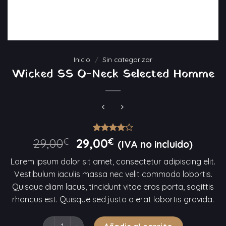
Inicio
/
Sin categorizar
Wicked SS O-Neck Selected Homme
El
Valorado
3
El
29,00
€
29,00
€
(IVA no incluido)
con
4.00
precio
precio
de 5 en
Lorem ipsum dolor sit amet, consectetur adipiscing elit.
original
base a
actual
valoraciones
Vestibulum iaculis massa nec velit commodo lobortis.
era:
es:
de
Quisque diam lacus, tincidunt vitae eros porta, sagittis
29,00€.
clientes
29,00€.
rhoncus est. Quisque sed justo a erat lobortis gravida.
Wicked SS O-Neck Selected Homme cantidad