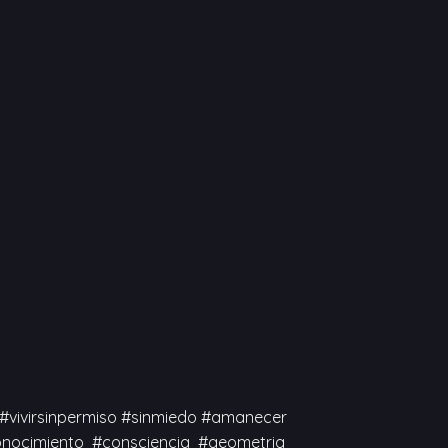
#vivirsinpermiso #sinmiedo #amanecer
onocimiento #consciencia #geometria