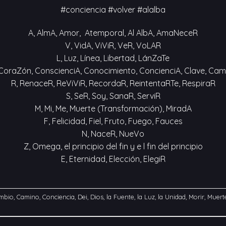
#conciencia #volver #alalba
A, AlmA, Amor, Atemporal, Al AlbA, AmaNeceR
V, VidA, ViViR, VeR, VoLAR
L, Luz, Línea, Libertad, LánZaTe
 CoraZón, ConscienciA, Conocimiento, ConcienciA, Clave, Cam
R, RenaceR, ReViViR, RecordaR, ReintentaRTe, RespiraR
S, SeR, Soy, SanaR, ServiR
M, Mi, Me, Muerte (Transformación), MiradA
F, Felicidad, Fiel, Fruto, Fuego, Fauces
N, NaceR, NueVo
Z, Omega, el principio del fin y e l fin del principio
E, Eternidad, Elección, ElegiR
mbio
,
Camino
,
Conciencia
,
Dei
,
Dios
,
la Fuente
,
la Luz
,
la Unidad
,
Morir
,
Muert