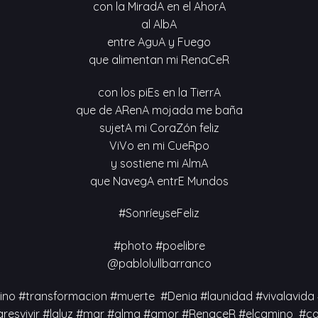
con la MiradA en el AhorA
al AlbA
entre AguA y Fuego
que alimentan mi RenaCeR
con los piEs en la TierrA
que de ARenA mojada me baña
sujetA mi CoraZón feliz
ViVo en mi CueRpo
y sostiene mi AlmA
que NavegA entrE Mundos
#SonríeyseFeliz
#photo #poelibre
@pablolullbarranco
no #transformacion #muerte #Denia #launidad #vivalavida 
resvivir #laluz #mar #alma #amor #RenaceR #elcamino #c