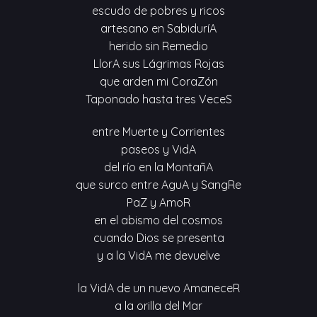
escudo de pobres y ricos
artesano en SabiduríA
herido sin Remedio
LlorA sus Lágrimas Rojas
que arden mi CoraZón
Taponado hasta tres VeceS
entre Muerte y Corrientes
paseos y VidA
del río en la MontañA
que surco entre AguA y SangRe
PaZ y AmoR
en el abismo del cosmos
cuando Dios se presenta
y a la VidA me devuelve
la VidA de un nuevo AmaneceR
a la orilla del Mar