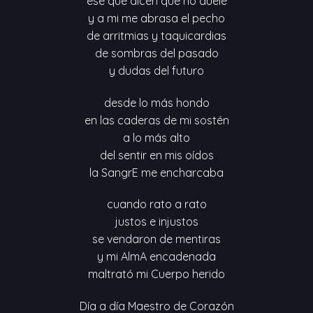
ese que dicen que no duele
y a mi me abrasa el pecho
de arritmias y taquicardias
de sombras del pasado
y dudas del futuro
desde lo más hondo
en las caderas de mi sostén
a lo más alto
del sentir en mis oídos
la SangrE me encharcaba
cuando rato a rato
justos e injustos
se vendaron de mentiras
y mi AlmA encadenada
maltrató mi Cuerpo herido
Día a día Maestro de Corazón