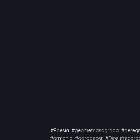
#Poesía #geometriasagrada #peregri
#armonia #agradecer #Dios #recorda