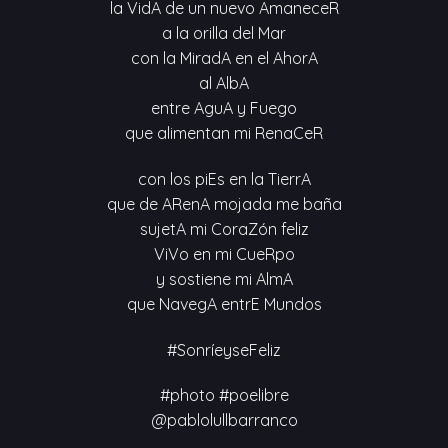
la VidA de un nuevo AmaneceR
a la orilla del Mar
con la MiradA en el AhorA
al AlbA
entre AguA y Fuego
que alimentan mi RenaCeR
con los piEs en la TierrA
que de ARenA mojada me baña
sujetA mi CoraZón feliz
ViVo en mi CueRpo
y sostiene mi AlmA
que NavegA entrE Mundos
#SonríeyseFeliz
#photo #poelibre
@pablolullbarranco