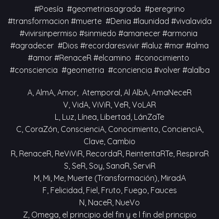
#Poesía #geometriasagrada #peregrino
#transformacion #muerte #Denia #launidad #vivalavida
#vivirsinpermiso #sinmiedo #amanecer #armonia
#agradecer #Dios #recordaresvivir #laluz #mar #alma
#amor #RenaceR #elcamino #conocimiento
#consciencia #geometria #conciencia #volver #alalba
A, AlmA, Amor, Atemporal, Al AlbA, AmaNeceR
V, VidA, ViViR, VeR, VoLAR
L, Luz, Línea, Libertad, LánZaTe
C, CoraZón, ConscienciA, Conocimiento, ConcienciA,
Clave, Cambio
R, RenaceR, ReViViR, RecordaR, ReintentaRTe, RespiraR
S, SeR, Soy, SanaR, ServiR
M, Mi, Me, Muerte (Transformación), MiradA
F, Felicidad, Fiel, Fruto, Fuego, Fauces
N, NaceR, NueVo
Z, Omega, el principio del fin y e l fin del principio