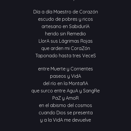
Día a día Maestro de Corazón
escudo de pobres y ricos
artesano en SabiduríA
herido sin Remedio
LlorA sus Lágrimas Rojas
que arden mi CoraZón
Taponado hasta tres VeceS
entre Muerte y Corrientes
paseos y VidA
del río en la MontañA
que surco entre AguA y SangRe
PaZ y AmoR
en el abismo del cosmos
cuando Dios se presenta
y a la VidA me devuelve