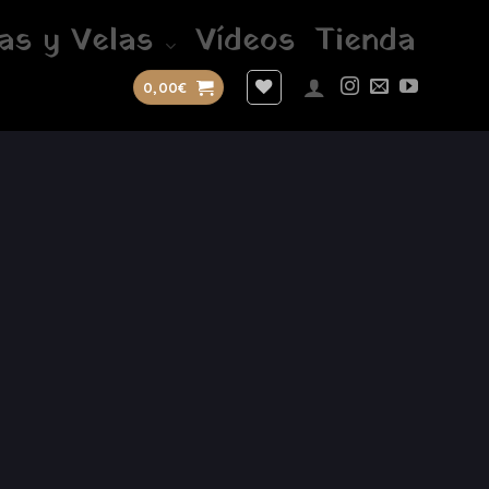
as y Velas
Vídeos
Tienda
0,00
€