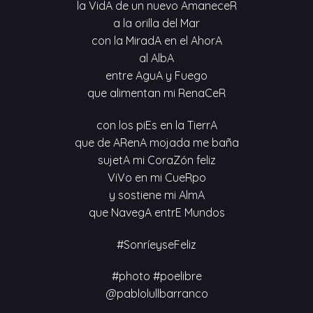
la VidA de un nuevo AmaneceR
a la orilla del Mar
con la MiradA en el AhorA
al AlbA
entre AguA y Fuego
que alimentan mi RenaCeR
con los piEs en la TierrA
que de ARenA mojada me baña
sujetA mi CoraZón feliz
ViVo en mi CueRpo
y sostiene mi AlmA
que NavegA entrE Mundos
#SonríeyseFeliz
#photo #poelibre
@pablolullbarranco