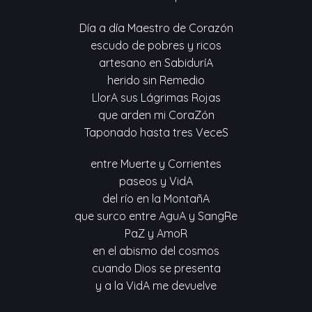
Día a día Maestro de Corazón
escudo de pobres y ricos
artesano en SabiduríA
herido sin Remedio
LlorA sus Lágrimas Rojas
que arden mi CoraZón
Taponado hasta tres VeceS
entre Muerte y Corrientes
paseos y VidA
del río en la MontañA
que surco entre AguA y SangRe
PaZ y AmoR
en el abismo del cosmos
cuando Dios se presenta
y a la VidA me devuelve