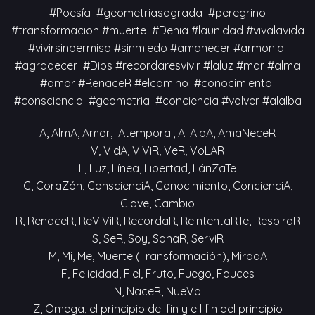
#Poesía #geometriasagrada #peregrino
#transformacion #muerte #Denia #launidad #vivalavida
#vivirsinpermiso #sinmiedo #amanecer #armonia
#agradecer #Dios #recordaresvivir #laluz #mar #alma
#amor #RenaceR #elcamino #conocimiento
#consciencia #geometria #conciencia #volver #alalba
A, AlmA, Amor, Atemporal, Al AlbA, AmaNeceR
V, VidA, ViViR, VeR, VoLAR
L, Luz, Línea, Libertad, LánZaTe
C, CoraZón, ConscienciA, Conocimiento, ConcienciA,
Clave, Cambio
R, RenaceR, ReViViR, RecordaR, ReintentaRTe, RespiraR
S, SeR, Soy, SanaR, ServiR
M, Mi, Me, Muerte (Transformación), MiradA
F, Felicidad, Fiel, Fruto, Fuego, Fauces
N, NaceR, NueVo
Z, Omega, el principio del fin y e l fin del principio