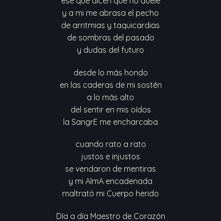
ese que dicen que no duele
y a mi me abrasa el pecho
de arritmias y taquicardias
de sombras del pasado
y dudas del futuro
desde lo más hondo
en las caderas de mi sostén
a lo más alto
del sentir en mis oídos
la SangrE me encharcaba
cuando rato a rato
justos e injustos
se vendaron de mentiras
y mi AlmA encadenada
maltrató mi Cuerpo herido
Día a día Maestro de Corazón