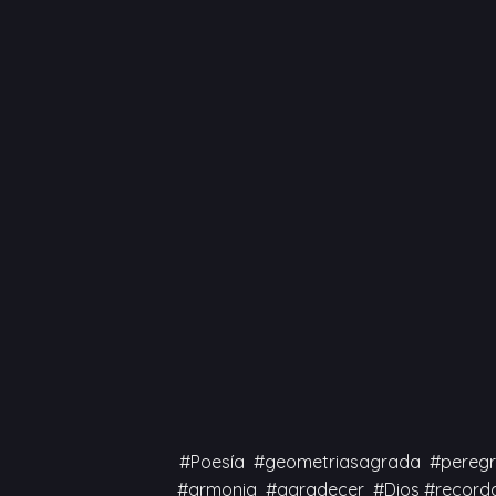
#Poesía #geometriasagrada #peregri
#armonia #agradecer #Dios #recorda