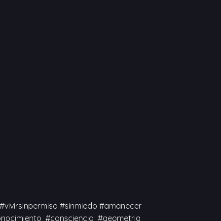
#vivirsinpermiso #sinmiedo #amanecer
onocimiento #consciencia #geometria