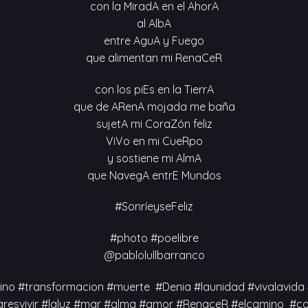
con la MiradA en el AhorA
al AlbA
entre AguA y Fuego
que alimentan mi RenaCeR
con los piEs en la TierrA
que de ARenA mojada me baña
sujetA mi CoraZón feliz
ViVo en mi CueRpo
y sostiene mi AlmA
que NavegA entrE Mundos
#SonríeyseFeliz
#photo #poelibre
@pablolullbarranco
no #transformacion #muerte #Denia #launidad #vivalavida 
resvivir #laluz #mar #alma #amor #RenaceR #elcamino #c