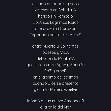
escudo de pobres y ricos
artesano en SabiduríA
herido sin Remedio
LlorA sus Lágrimas Rojas
que arden mi CoraZón
Taponado hasta tres VeceS
entre Muerte y Corrientes
paseos y VidA
del río en la MontañA
que surco entre AguA y SangRe
PaZ y AmoR
en el abismo del cosmos
cuando Dios se presenta
y a la VidA me devuelve
la VidA de un nuevo AmaneceR
a la orilla del Mar