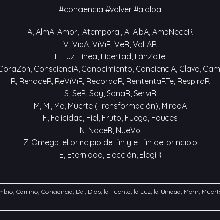
#conciencia #volver #alalba
A, AlmA, Amor, Atemporal, Al AlbA, AmaNeceR
V, VidA, ViViR, VeR, VoLAR
L, Luz, Línea, Libertad, LánZaTe
 CoraZón, ConscienciA, Conocimiento, ConcienciA, Clave, Cam
R, RenaceR, ReViViR, RecordaR, ReintentaRTe, RespiraR
S, SeR, Soy, SanaR, ServiR
M, Mi, Me, Muerte (Transformación), MiradA
F, Felicidad, Fiel, Fruto, Fuego, Fauces
N, NaceR, NueVo
Z, Omega, el principio del fin y e l fin del principio
E, Eternidad, Elección, ElegiR
mbio
,
Camino
,
Conciencia
,
Dei
,
Dios
,
la Fuente
,
la Luz
,
la Unidad
,
Morir
,
Muert