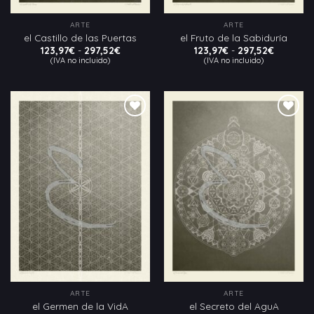
ARTE
ARTE
el Castillo de las Puertas
el Fruto de la Sabiduría
Rango
Rango
123,97
€
-
297,52
€
123,97
€
-
297,52
€
de
de
(IVA no incluido)
(IVA no incluido)
precios:
precios:
desde
desde
123,97€
123,97€
hasta
hasta
297,52€
297,52€
Añadir
Añadir
a la
a la
lista
lista
de
de
deseos
deseos
ARTE
ARTE
el Germen de la VidA
el Secreto del AguA