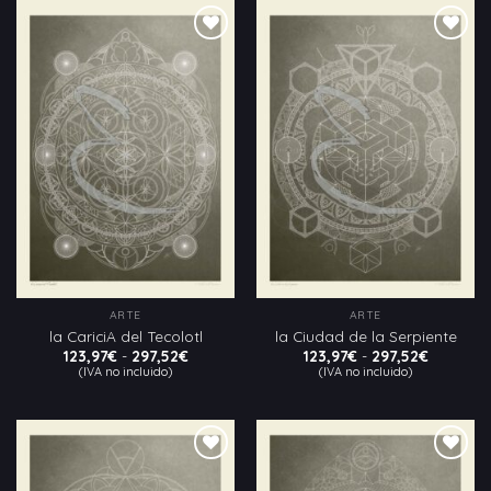
hasta
hasta
297,52€
297,52€
Añadir
Añadir
a la
a la
lista
lista
de
de
deseos
deseos
ARTE
ARTE
la CariciA del Tecolotl
la Ciudad de la Serpiente
Rango
Rango
123,97
€
-
297,52
€
123,97
€
-
297,52
€
de
de
(IVA no incluido)
(IVA no incluido)
precios:
precios:
desde
desde
123,97€
123,97€
hasta
hasta
297,52€
297,52€