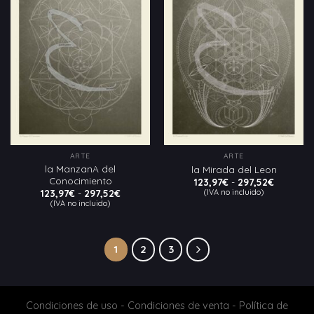
Añadir
Añadir
a la
a la
lista
lista
de
de
deseos
deseos
ARTE
ARTE
la ManzanA del
la Mirada del Leon
Conocimiento
Rango
123,97
€
-
297,52
€
de
Rango
(IVA no incluido)
123,97
€
-
297,52
€
precios:
de
(IVA no incluido)
desde
precios:
123,97€
desde
hasta
123,97€
297,52€
hasta
297,52€
1
2
3
Condiciones de uso
-
Condiciones de venta
-
Política de