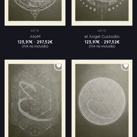
ARTE
ARTE
AtoM
el Ängel Custodio
Rango
Rango
123,97
€
-
297,52
€
123,97
€
-
297,52
€
de
de
(IVA no incluido)
(IVA no incluido)
precios:
precios:
desde
desde
123,97€
123,97€
hasta
hasta
297,52€
297,52€
Añadir
Añadir
a la
a la
lista
lista
de
de
deseos
deseos