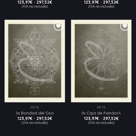
Rango
Rango
123,97
€
-
297,52
€
123,97
€
-
297,52
€
de
de
(IVA no incluido)
(IVA no incluido)
precios:
precios:
desde
desde
123,97€
123,97€
hasta
hasta
297,52€
297,52€
Añadir
Añadir
a la
a la
lista
lista
de
de
deseos
deseos
ARTE
ARTE
la Bondad del Oso
la Caja de PandorA
Rango
Rango
123,97
€
-
297,52
€
123,97
€
-
297,52
€
de
de
(IVA no incluido)
(IVA no incluido)
precios:
precios:
desde
desde
123,97€
123,97€