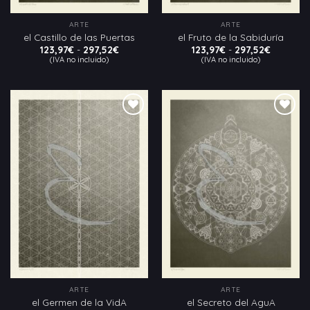
ARTE
ARTE
el Castillo de las Puertas
el Fruto de la Sabiduría
Rango
Rango
123,97
€
-
297,52
€
123,97
€
-
297,52
€
de
de
(IVA no incluido)
(IVA no incluido)
precios:
precios:
desde
desde
123,97€
123,97€
hasta
hasta
297,52€
297,52€
Añadir
Añadir
a la
a la
lista
lista
de
de
deseos
deseos
ARTE
ARTE
el Germen de la VidA
el Secreto del AguA