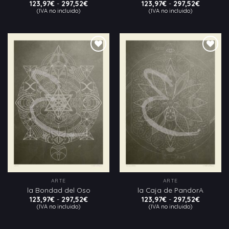
Rango
Rango
123,97
€
-
297,52
€
123,97
€
-
297,52
€
de
de
(IVA no incluido)
(IVA no incluido)
precios:
precios:
desde
desde
123,97€
123,97€
hasta
hasta
297,52€
297,52€
Añadir
Añadir
a la
a la
lista
lista
de
de
deseos
deseos
ARTE
ARTE
la Bondad del Oso
la Caja de PandorA
Rango
Rango
123,97
€
-
297,52
€
123,97
€
-
297,52
€
de
de
(IVA no incluido)
(IVA no incluido)
precios:
precios:
desde
desde
123,97€
123,97€