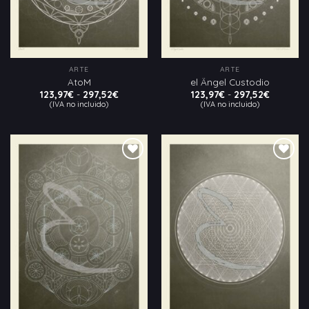
ARTE
ARTE
AtoM
el Ängel Custodio
Rango
Rango
123,97
€
-
297,52
€
123,97
€
-
297,52
€
de
de
(IVA no incluido)
(IVA no incluido)
precios:
precios:
desde
desde
123,97€
123,97€
hasta
hasta
297,52€
297,52€
Añadir
Añadir
a la
a la
lista
lista
de
de
deseos
deseos