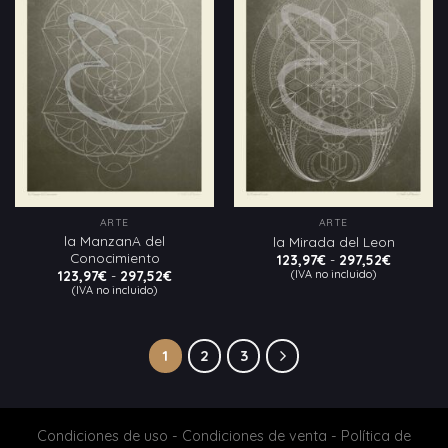
Añadir
Añadir
a la
a la
lista
lista
de
de
deseos
deseos
ARTE
ARTE
la ManzanA del
la Mirada del Leon
Conocimiento
Rango
123,97
€
-
297,52
€
de
Rango
(IVA no incluido)
123,97
€
-
297,52
€
precios:
de
(IVA no incluido)
desde
precios:
123,97€
desde
hasta
123,97€
297,52€
hasta
297,52€
1
2
3
Condiciones de uso
-
Condiciones de venta
-
Política de