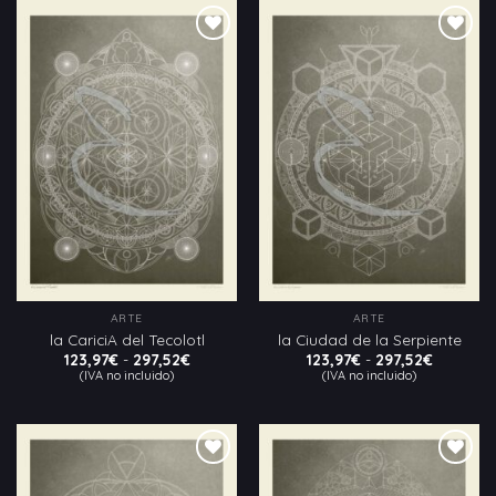
hasta
hasta
297,52€
297,52€
Añadir
Añadir
a la
a la
lista
lista
de
de
deseos
deseos
ARTE
ARTE
la CariciA del Tecolotl
la Ciudad de la Serpiente
Rango
Rango
123,97
€
-
297,52
€
123,97
€
-
297,52
€
de
de
(IVA no incluido)
(IVA no incluido)
precios:
precios:
desde
desde
123,97€
123,97€
hasta
hasta
297,52€
297,52€