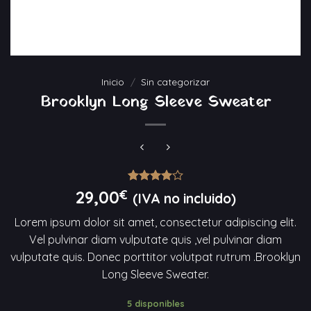
Inicio
/
Sin categorizar
Brooklyn Long Sleeve Sweater
Valorado
3
29,00
€
(IVA no incluido)
con
4.00
de 5 en
Lorem ipsum dolor sit amet, consectetur adipiscing elit.
base a
valoraciones
Vel pulvinar diam vulputate quis ,vel pulvinar diam
de
vulputate quis. Donec porttitor volutpat rutrum .Brooklyn
clientes
Long Sleeve Sweater.
5 disponibles